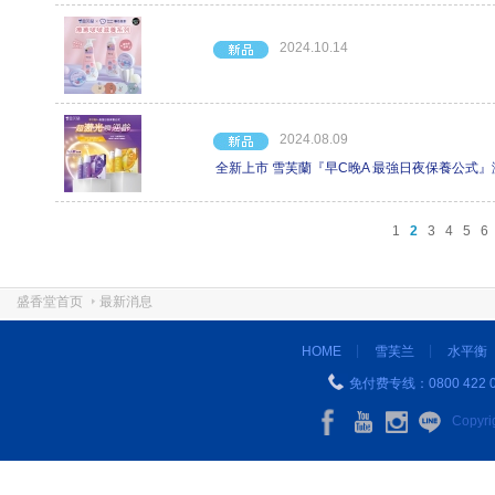
2024.10.14
2024.08.09
全新上市 雪芙蘭『早C晚A 最強日夜保養公式』
1
2
3
4
5
6
盛香堂首页
最新消息
HOME
雪芙兰
水平衡
免付费专线：0800 422 0
Copyr