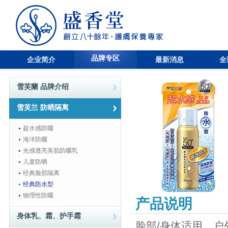
品牌专区
企业简介
最新消息
全
雪芙蘭 品牌介绍
雪芙兰 防晒隔离
超水感防曬
海洋防曬
光感透亮美肌防曬乳
儿童防晒
经典脸部隔离
经典防水型
物理性防曬
产品说明
身体乳、霜、护手霜
脸部/身体适用．户