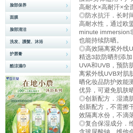
脸部保养
高耐水×高耐汗×全
◎防水抗汗．长时
面膜
高耐水性，通过欧盟COLI
脸部清洁
minute imm
也能持续防晒。
洗发、護髮、沐浴
◎高效隔离紫外线U
护唇膏
精选3款防晒剂添加
UVA和UVB，预
酷涼濕巾
离紫外线UVB对肌
晒化妆品防护效能测
优异，可避免肌肤
◎创新配方．湿漉
创新配方，不需擦
效隔离水份，不滴
◎复合保湿成分．
含玻尿酸钠、维他命原B