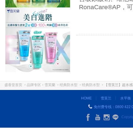
RonaCare®
盛香堂首页
品牌专区
雪芙蘭
经典防水型
经典防水型
【雪芙兰】超水感《
HOME
雪芙兰
水平衡
免付费专线：0800 422 0
Copyr