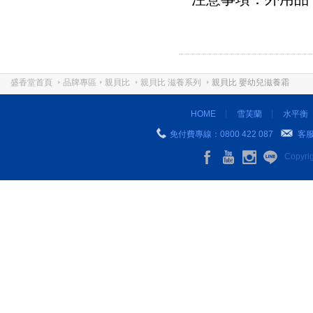
盛香堂首頁
品牌專區
親貝比
親貝比 滋養系列
親貝比 嬰幼兒滋養霜
HOME
雪芙蘭
水平衡
免付費專線：0800 422 087
客
Copyr