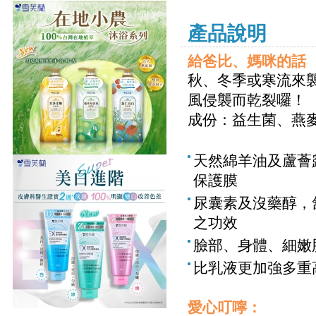
產品說明
給爸比、媽咪的話
秋、冬季或寒流來
風侵襲而乾裂囉！
成份：益生菌、燕
天然綿羊油及蘆薈
保護膜
尿囊素及沒藥醇，
之功效
臉部、身體、細嫩
比乳液更加強多重
愛心叮嚀：