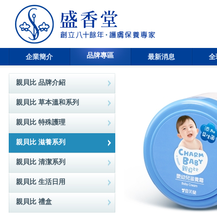
品牌專區
企業簡介
最新消息
全
親貝比 品牌介紹
親貝比 草本溫和系列
親貝比 特殊護理
親貝比 滋養系列
親貝比 清潔系列
親貝比 生活日用
親貝比 禮盒