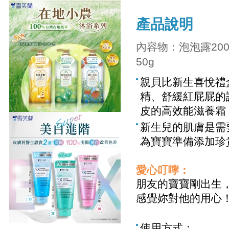
產品說明
內容物：
泡泡露200
50g
親貝比新生喜悅禮
精、舒緩紅屁屁的
皮的高效能滋養霜
新生兒的肌膚是需
為寶寶準備添加珍
愛心叮嚀：
朋友的寶寶剛出生
感覺妳對他的用心
使用方式：