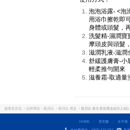
泡泡浴露- <
用浴巾擦乾即
身體或頭髮，
洗髮精-濕潤
摩頭皮與頭髮
滋潤乳液-滋潤
舒緩護膚膏-
輕柔推勻開來
滋養霜-取適量
盛香堂首頁
品牌專區
親貝比
親貝比 禮盒
親貝比 新生喜悅禮盒組(5入/組)
HOME
雪芙蘭
水平衡