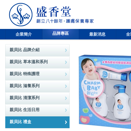
品牌專區
企業簡介
最新消息
全
親貝比 品牌介紹
親貝比 草本溫和系列
親貝比 特殊護理
親貝比 滋養系列
親貝比 清潔系列
親貝比 生活日用
親貝比 禮盒