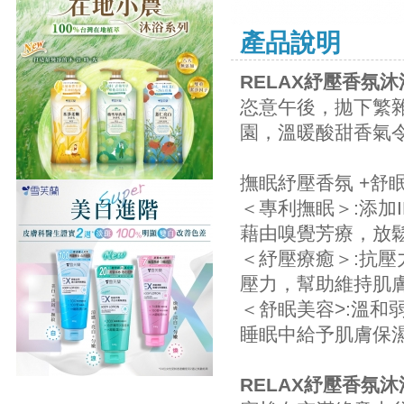
產品說明
RELAX紓壓香氛沐
恣意午後，拋下繁
園，溫暖酸甜香氣
撫眠紓壓香氛 +舒
＜專利撫眠＞:添加
藉由嗅覺芳療，放
＜紓壓療癒＞:抗
壓力，幫助維持肌
＜舒眠美容>:溫和
睡眠中給予肌膚保
RELAX紓壓香氛沐