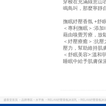
穿梭在充滿綠意山
鳴鳥叫，那麼寧靜
撫眠紓壓香氛 +舒
＜專利撫眠＞:添加
藉由嗅覺芳療，放
＜紓壓療癒＞:抗
壓力，幫助維持肌
＜舒眠美容>:溫和
睡眠中給予肌膚保
盛香堂首頁
品牌專區
水平衡
RELAX紓壓香氛沐浴乳
RELAX紓壓香氛沐