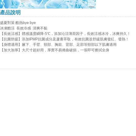
產品說明
盛夏對策 酷熱bye bye
冰凍酷涼 長效冷感 清爽不黏
【長效涼感】體感溫度瞬降-5℃，添加沁涼薄荷因子，長效涼感冰冷，冰爽持久！
【抗菌舒緩】添加IPMP抗菌成分及蘆薈萃取，有效抗菌並舒緩肌膚發紅、發熱！
【身體適用】腋下、手臂、頸部、胸前、背部、足部等頸部以下肌膚適用
【加大加厚】大尺寸超好用，厚實不易捲曲破損，一張即可擦拭全身