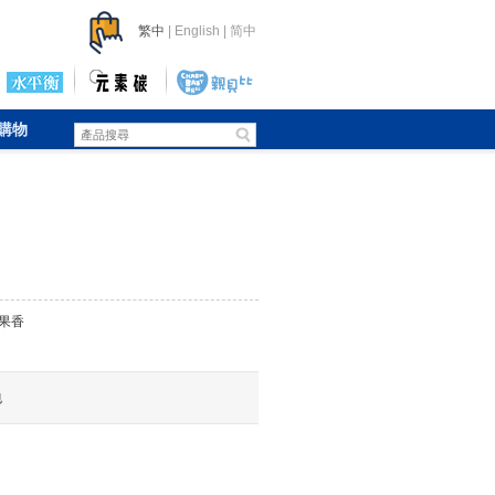
繁中
|
English
|
简中
購物
涼果香
包