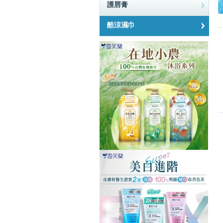
護唇膏
酷涼濕巾