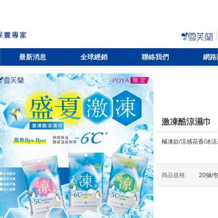
最新消息
全球經銷
聯絡我們
網路
激凍酷涼濕巾
極凍款/涼感花香/冰
商品規格:
20抽/