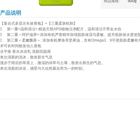
商品规格:
900g
产品说明
【复合式多层次长效香氛】+【三重柔肤机制】
 第一重<温和清洁>:精选天然APG植物洁净配方，温和清洁不带走水份
 第二重＜呵护滋养>:添加有机芦荟精华加强肌肤保湿与柔敏、提升肌肤保水度使
 第三重＜柔嫩飘香＞: 添加有机摩洛哥坚果油，含有Omega3、9可使肌肤柔嫩
术可长时间散发动人香氛
水平衡 香水沐浴乳 清新田园调
来次清新的洗沐，散发新生气息
漫步于雨后的草原上，微湿的绿草与土壤，散发出新生的气息。
来次清新的沐浴，感受与大自然最合而为一的时刻。