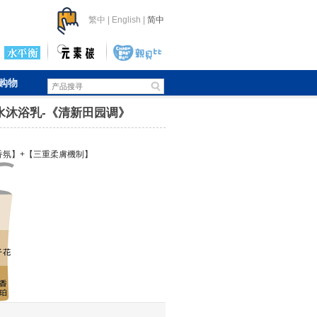
繁中
|
English
|
简中
购物
水沐浴乳-《清新田园调》
香氛】+【三重柔膚機制】