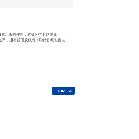
肌肤水嫩有弹性，有效呵护肌肤健康
有光泽，拥有丝段般触感；独特香氛包覆技
TOP