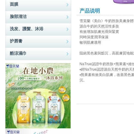
面膜
产品说明
脸部清洁
雪芙蘭《美白》牛奶胜肽美膚身體乳
源自牛奶的天然活性多肽
洗发、護髮、沐浴
有效增加肌膚光滑與緊實
同時深度潤澤保濕
护唇膏
敏弱肌膚適用
酷涼濕巾
阻絕黑色素與黯沉，高親膚質地能
NaTrue認證牛奶胜肽+熊果素+維
▪經NaTrue認證源自天然牛奶
▪熊果素有效美白肌膚，改善黑色
沉。