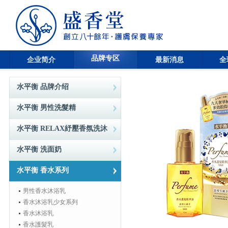
品牌专区
企业简介
最新消息
全
水平衡 品牌介绍
水平衡 男性洗髮精
水平衡 RELAX紓壓香氛洗沐
水平衡 洗面奶
水平衡 香水系列
男性香水沐浴乳
香水沐浴乳少女系列
香水沐浴乳
香水護髮乳