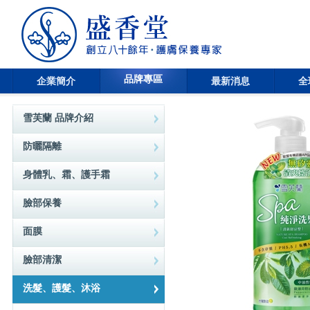
品牌專區
企業簡介
最新消息
全
雪芙蘭 品牌介紹
防曬隔離
身體乳、霜、護手霜
臉部保養
面膜
臉部清潔
洗髮、護髮、沐浴