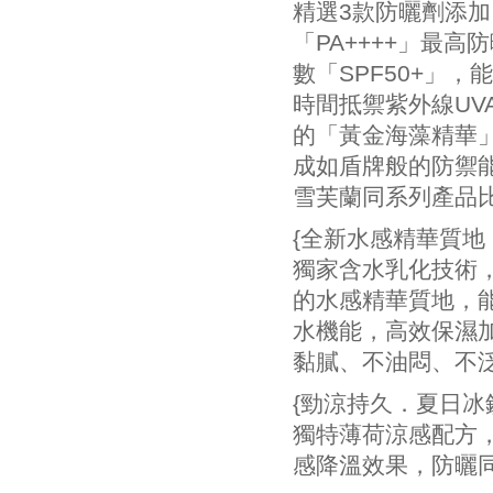
精選3款防曬劑添加
「PA++++」最
數「SPF50+」
時間抵禦紫外線UV
的「黃金海藻精華
成如盾牌般的防禦能
雪芙蘭同系列產品
{全新水感精華質地
獨家含水乳化技術
的水感精華質地，
水機能，高效保濕
黏膩、不油悶、不
{勁涼持久．夏日冰
獨特薄荷涼感配方
感降溫效果，防曬