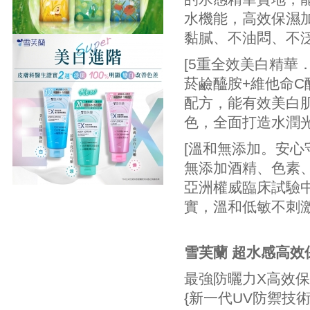
水機能，高效保濕
黏膩、不油悶、不
[5重全效美白精華
菸鹼醯胺+維他命C
配方，能有效美白
色，全面打造水潤
[溫和無添加。安心
無添加酒精、色素、
亞洲權威臨床試驗中
實，溫和低敏不刺
雪芙蘭 超水感高效保
最強防曬力X高效保
{新一代UV防禦技