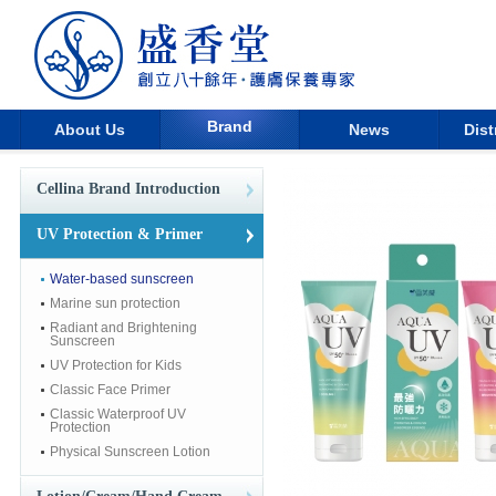
Brand
About Us
News
Dist
Cellina Brand Introduction
UV Protection & Primer
Water-based sunscreen
Marine sun protection
Radiant and Brightening
Sunscreen
UV Protection for Kids
Classic Face Primer
Classic Waterproof UV
Protection
Physical Sunscreen Lotion