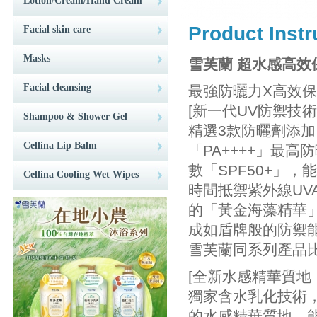
Lotion/Cream/Hand Cream
Product Instr
Facial skin care
Masks
雪芙蘭 超水感高效保
Facial cleansing
最強防曬力X高效保
[新一代UV防禦技
Shampoo & Shower Gel
精選3款防曬劑添加
Cellina Lip Balm
「PA++++」最
數「SPF50+」
Cellina Cooling Wet Wipes
時間抵禦紫外線UV
的「黃金海藻精華
成如盾牌般的防禦能
雪芙蘭同系列產品
[全新水感精華質地
獨家含水乳化技術
的水感精華質地，