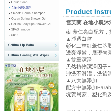
Liquid Soap
在地小農沐浴乳
Product Instr
Smooth Herbal Shampoo
Ocean Spring Shower Gel
雪芙蘭 在地小農沐
Cellina Body Spa Shower Gel
SPAShampoo
/紅薏仁亮白配方，
Soap
▲淨透白皙
彰化二林紅薏仁萃
Cellina Lip Balm
透亮淨嫩，展現勻
Cellina Cooling Wet Wipes
▲雙重潔淨
天然植物潔淨因子
沖洗不滑溜，洗後
▲八大無添加
配方中無添加Par
境賀爾蒙、塑化劑