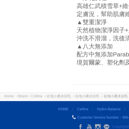
高雄仁武積雪草+維
定膚況，幫助肌膚
▲雙重潔淨
天然植物潔淨因子
沖洗不滑溜，洗後
▲八大無添加
配方中無添加Par
境賀爾蒙、塑化劑
Home
Brand
Cellina
在地小農沐浴乳
在地小農沐浴乳
在地小農沐浴乳
HOME
Cellina
Hydro-Balance
Customer Service Number：886
Copyright©