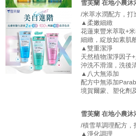
雪芙蘭 在地小農沐
/米萃水潤配方，打
▲柔嫩細緻
花蓮東豐米萃取+
細緻，綻放如素肌
▲雙重潔淨
天然植物潔淨因子
沖洗不滑溜，洗後
▲八大無添加
配方中無添加Par
境賀爾蒙、塑化劑
雪芙蘭 在地小農沐
/積雪草調理配方，
▲淨化調理